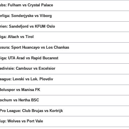
ubs: Fulham vs Crystal Palace
rliga: Sonderjyske vs Viborg
erien: Sandefjord vs KFUM Oslo
iga: Altach vs Tirol
ausura: Sport Huancayo vs Los Chankas
iga: UTA Arad vs Rapid Bucarest
edivisie: Cambuur vs Excelsior
League: Levski vs Lok. Plovdiv
 Boluspor vs Manisa FK
Bochum vs Hertha BSC
 Pro League: Club Brujas vs Kortrijk
Cup: Wolves vs Port Vale