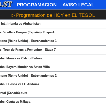
.ST
PROGRAMACION
AVISO LEGAL
▷ Programacion de HOY en ELITEGOL
Int.: Irlanda vs Afghanistan
s: Vuelta a Burgos (España) - Etapa 4
tone (Reino Unido) - Entrenamientos 1
s: Tour de Francia Femenino - Etapa 7
ubs: Monza vs Calcio Padova
ubs: Bayern Munich vs Aston Villa
tone (Reino Unido) - Entrenamientos 2
ubs: Huesca vs FC Andorra
real (Canadá) dura
ubs: Ceuta vs Málaga