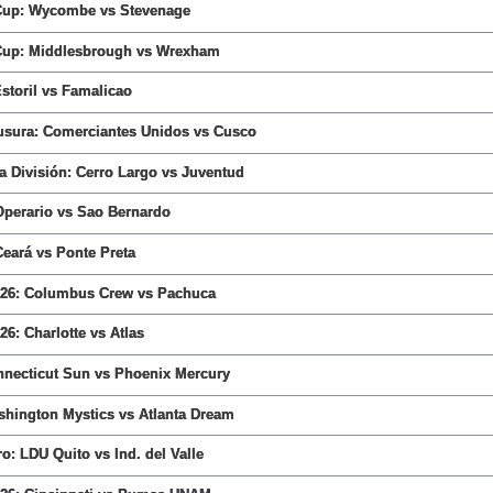
 Cup: Wycombe vs Stevenage
 Cup: Middlesbrough vs Wrexham
Estoril vs Famalicao
ausura: Comerciantes Unidos vs Cusco
 División: Cerro Largo vs Juventud
 Operario vs Sao Bernardo
 Ceará vs Ponte Preta
26: Columbus Crew vs Pachuca
6: Charlotte vs Atlas
ecticut Sun vs Phoenix Mercury
ington Mystics vs Atlanta Dream
o: LDU Quito vs Ind. del Valle