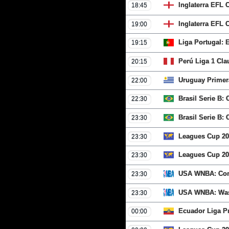
Inglaterra EFL
18:45
Inglaterra EFL
19:00
Liga Portugal: 
19:15
Perú Liga 1 Cl
20:15
Uruguay Primera
22:00
Brasil Serie B:
22:30
Brasil Serie B:
23:30
Leagues Cup 20
23:30
Leagues Cup 202
23:30
USA WNBA: Conn
23:30
USA WNBA: Wash
23:30
Ecuador Liga Pr
00:00