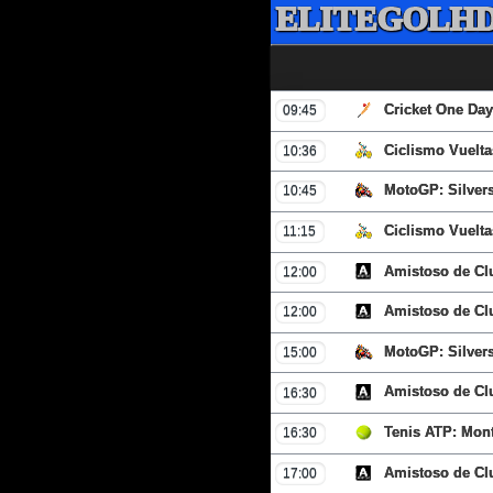
ELITEGOLHD
Cricket One Day 
09:45
Ciclismo Vuelta
10:36
MotoGP: Silvers
10:45
Ciclismo Vuelta
11:15
Amistoso de Cl
12:00
Amistoso de Cl
12:00
MotoGP: Silvers
15:00
Amistoso de Cl
16:30
Tenis ATP: Mont
16:30
Amistoso de Cl
17:00