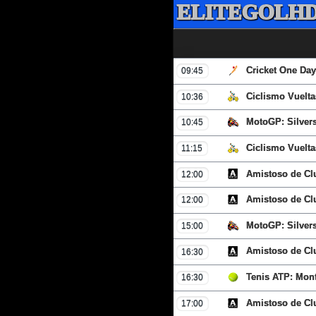
ELITEGOLHD
Cricket One Day 
09:45
Ciclismo Vuelta
10:36
MotoGP: Silvers
10:45
Ciclismo Vuelta
11:15
Amistoso de Cl
12:00
Amistoso de Cl
12:00
MotoGP: Silvers
15:00
Amistoso de Cl
16:30
Tenis ATP: Mont
16:30
Amistoso de Cl
17:00