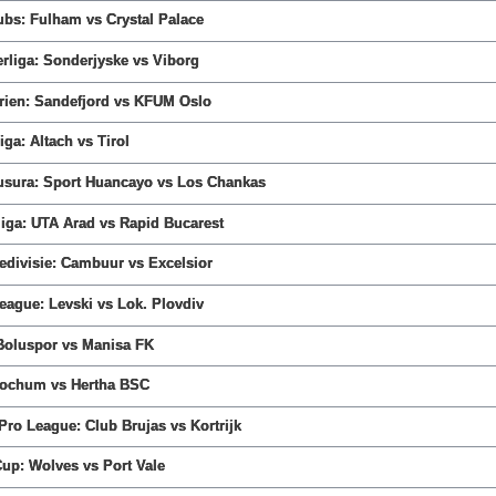
ubs: Fulham vs Crystal Palace
rliga: Sonderjyske vs Viborg
erien: Sandefjord vs KFUM Oslo
iga: Altach vs Tirol
ausura: Sport Huancayo vs Los Chankas
iga: UTA Arad vs Rapid Bucarest
edivisie: Cambuur vs Excelsior
League: Levski vs Lok. Plovdiv
 Boluspor vs Manisa FK
Bochum vs Hertha BSC
 Pro League: Club Brujas vs Kortrijk
Cup: Wolves vs Port Vale