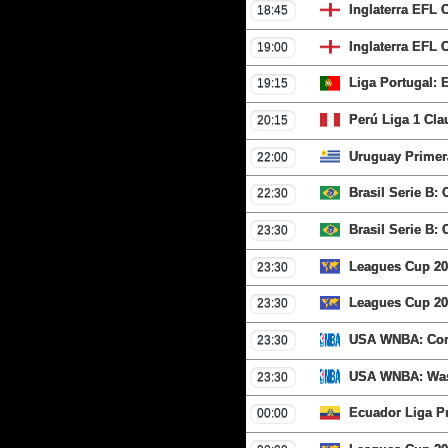
Inglaterra EFL
18:45
Inglaterra EFL
19:00
Liga Portugal: 
19:15
Perú Liga 1 Cl
20:15
Uruguay Primera
22:00
Brasil Serie B:
22:30
Brasil Serie B:
23:30
Leagues Cup 20
23:30
Leagues Cup 202
23:30
USA WNBA: Conn
23:30
USA WNBA: Wash
23:30
Ecuador Liga Pr
00:00