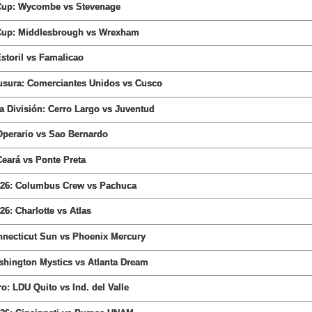
 Cup: Wycombe vs Stevenage
 Cup: Middlesbrough vs Wrexham
Estoril vs Famalicao
ausura: Comerciantes Unidos vs Cusco
 División: Cerro Largo vs Juventud
 Operario vs Sao Bernardo
 Ceará vs Ponte Preta
26: Columbus Crew vs Pachuca
6: Charlotte vs Atlas
ecticut Sun vs Phoenix Mercury
ington Mystics vs Atlanta Dream
o: LDU Quito vs Ind. del Valle