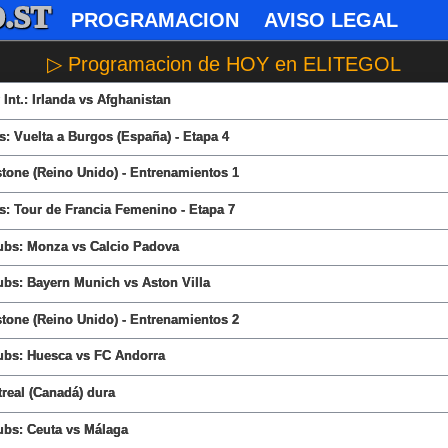
.ST
PROGRAMACION
AVISO LEGAL
▷ Programacion de HOY en ELITEGOL
Int.: Irlanda vs Afghanistan
s: Vuelta a Burgos (España) - Etapa 4
tone (Reino Unido) - Entrenamientos 1
s: Tour de Francia Femenino - Etapa 7
ubs: Monza vs Calcio Padova
ubs: Bayern Munich vs Aston Villa
tone (Reino Unido) - Entrenamientos 2
ubs: Huesca vs FC Andorra
real (Canadá) dura
ubs: Ceuta vs Málaga